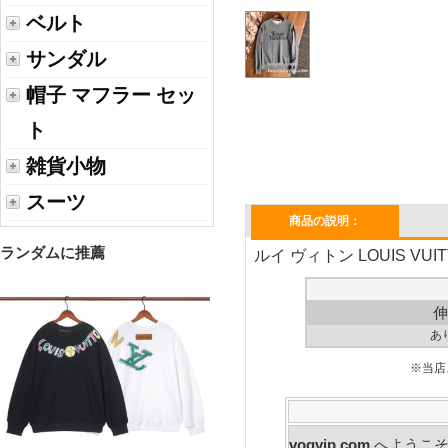
ベルト
サンダル
帽子 マフラー セッ
ト
雑貨小物
スーツ
商品の説明：
ランダムに推薦
ルイ ヴィトン LOUIS 
伸
あ
※当店
vogvip.com
へ