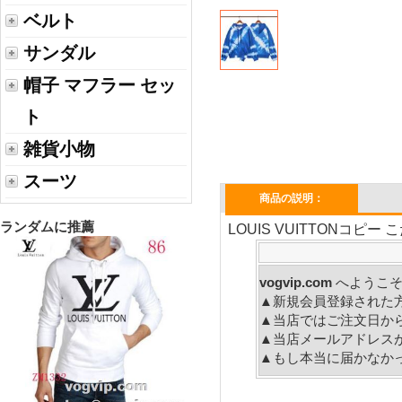
ベルト
サンダル
帽子 マフラー セッ
ト
雑貨小物
スーツ
商品の説明：
ランダムに推薦
LOUIS VUITTONコピ
vogvip.com
へ
▲新規会員登録された
▲当店ではご注文日か
▲当店メールアドレス
▲もし本当に届かなか