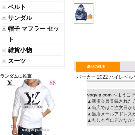
ベルト
サンダル
帽子 マフラー セッ
ト
雑貨小物
スーツ
商品の説明：
ランダムに推薦
パーカー 2022 ハイレベル
vogvip.com
へ
▲新規会員登録された
▲当店ではご注文日か
▲当店メールアドレス
▲もし本当に届かなか