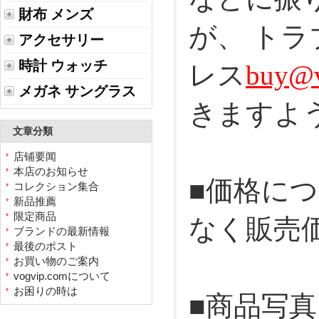
財布 メンズ
が、
トラ
アクセサリー
時計 ウォッチ
レス
buy@v
メガネ サングラス
きますよ
文章分類
店铺要闻
本店のお知らせ
■価格に
コレクション集合
新品推薦
限定商品
なく販売
ブランドの最新情報
最後のポスト
お買い物のご案内
vogvip.comについて
お困りの時は
■商品写