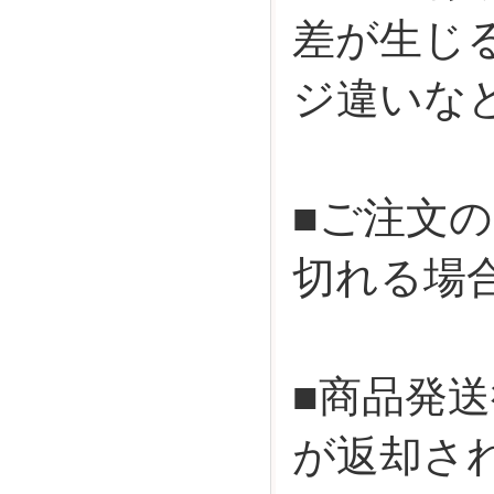
差が生じ
ジ違いな
■ご注文
切れる場
■商品発
が返却さ