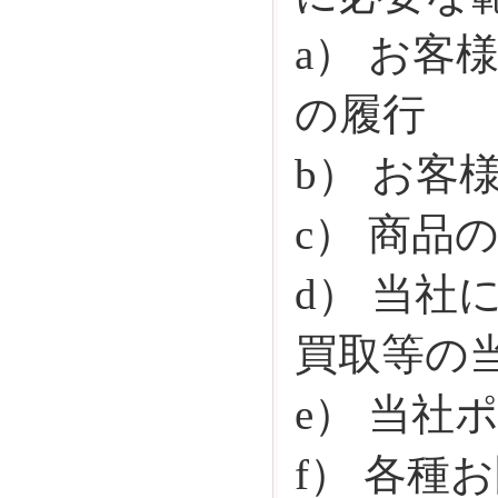
a） お
の履行
b） お
c） 商
d） 当
買取等の
e） 当
f） 各