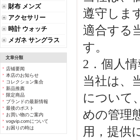
財布 メンズ
遵守しま
アクセサリー
適合する
時計 ウォッチ
メガネ サングラス
す。
文章分類
2．個人
店铺要闻
本店のお知らせ
当社は、
コレクション集合
新品推薦
について
限定商品
ブランドの最新情報
最後のポスト
めの管理
お買い物のご案内
vogvip.comについて
用，提供
お困りの時は