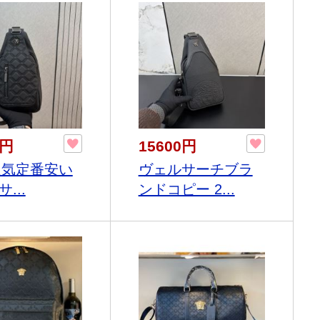
0円
15600円
6人気定番安い
ヴェルサーチブラ
...
ンドコピー 2...