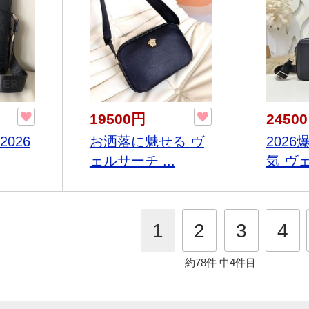
19500円
2450
026
お洒落に魅せる ヴ
202
ェルサーチ ...
気 ヴェ
1
2
3
4
約78件
中4件目