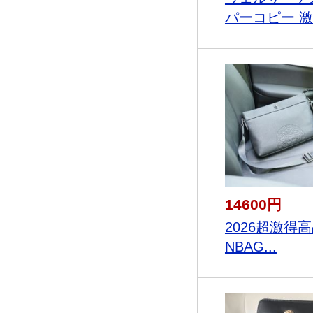
パーコピー 激.
14600円
2026超激得
NBAG...