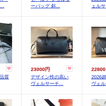
..
ーバッグ 斜...
ェルサ.
23000円
2280
高品質
デザイン性の高い
202
ヴェルサーチ...
ヴェルサ