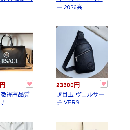
..
ー 2026高...
0円
23500円
6超激得高品質
超目玉 ヴェルサー
...
チ VERS...