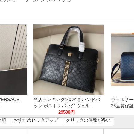
ERSACE
当店ランキング1位常連 ハンドバ
ヴェルサー
.
ッグ ボストンバッグ ヴェル...
26品質保証定
29500円
い順
おすすめピックアップ
クリックの件数が多い