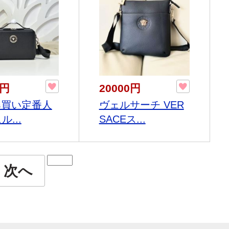
0円
20000円
6爆買い定番人
ヴェルサーチ VER
ル...
SACEス...
次へ