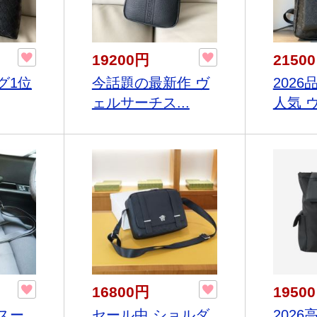
19200円
2150
グ1位
今話題の最新作 ヴ
202
ェルサーチス...
人気 ヴ
16800円
1950
スー
セール中 ショルダ
2026