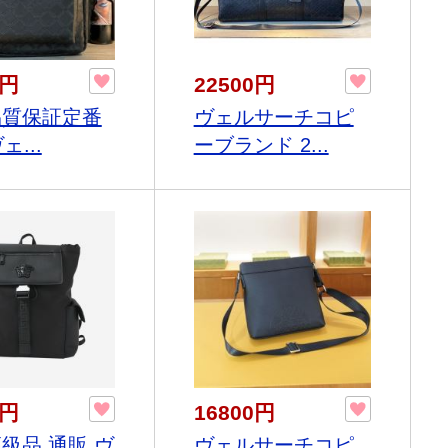
0円
22500円
6品質保証定番
ヴェルサーチコピ
ェ...
ーブランド 2...
0円
16800円
高級品 通販 ヴ
ヴェルサーチコピ