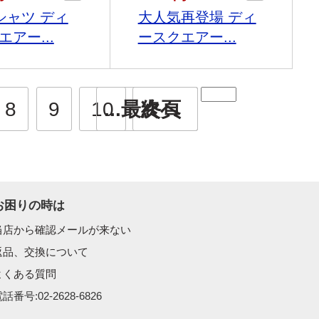
シャツ ディ
大人気再登場 ディ
アー...
ースクエアー...
8
9
10
...最終頁
次へ
お困りの時は
当店から確認メールが来ない
返品、交換について
よくある質問
話番号:02-2628-6826