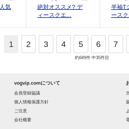
超人気
絶対オススメ? デ
半袖T
ィースクエ...
ースクエ
1
2
3
4
5
6
7
約689件
中35件目
vogvip.comについて
会員登録協議
個人情報保護方針
ご注意
会社概要
電