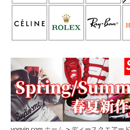
vogvip.com
ホーム
>
ディースクエアード D