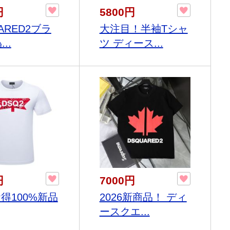
円
5800円
ARED2ブラ
大注目！半袖Tシャ
..
ツ ディース...
円
7000円
お得100%新品
2026新商品！ ディ
ースクエ...