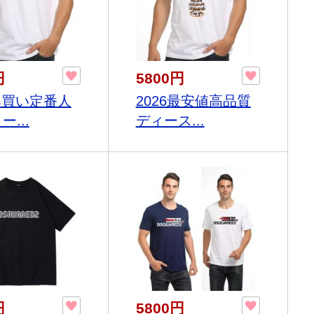
円
5800円
6爆買い定番人
2026最安値高品質
ー...
ディース...
円
5800円