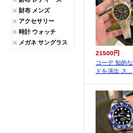
財布 メンズ
アクセサリー
時計 ウォッチ
メガネ サングラス
21500円
コーデ 知的
ドを演出 ス...