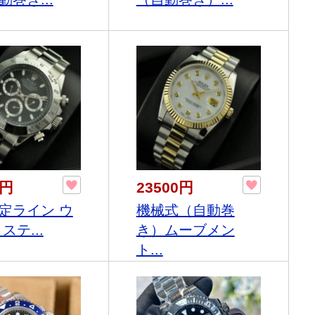
0円
23500円
定ライン ウ
機械式（自動巻
ステ...
き）ムーブメン
ト...