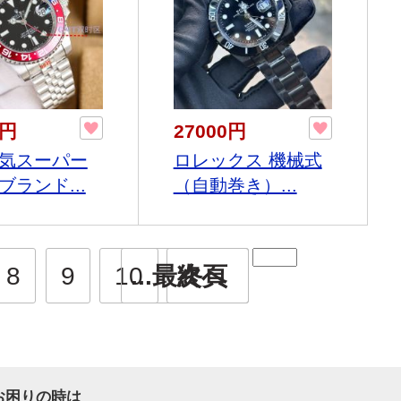
0円
27000円
気スーパー
ロレックス 機械式
ブランド...
（自動巻き）...
8
9
10
...最終頁
次へ
お困りの時は