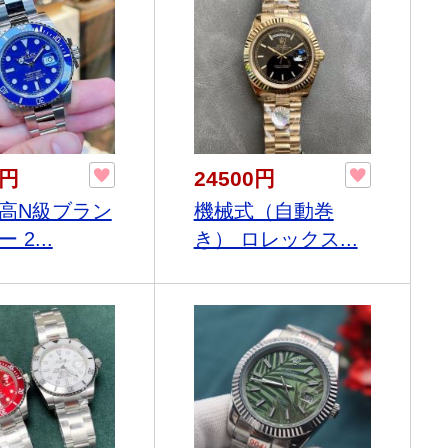
0円
24500円
高N級ブラン
機械式（自動巻
 2...
き） ロレックス...