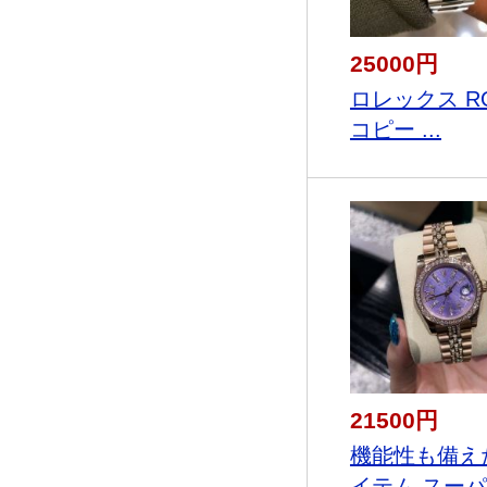
25000円
ロレックス RO
コピー ...
21500円
機能性も備え
イテム スーパ.