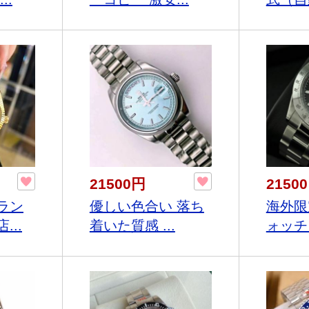
21500円
2150
ラン
優しい色合い 落ち
海外限
...
着いた質感 ...
ォッチ 