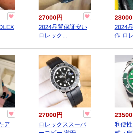
27000円
2800
LEX
2024品質保証安い
202
ロレック...
作 ロレ
27000円
2350
たア
ロレックススーパ
利便性
..
ーコピー 激安...
式（自動