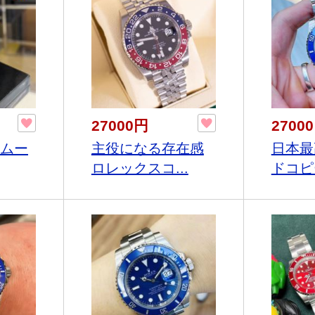
27000円
2700
なムー
主役になる存在感
日本最
ロレックスコ...
ドコピー