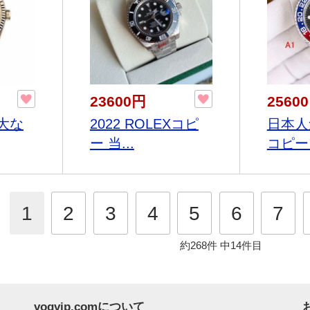
23600円
2560
大な
2022 ROLEXコピ
日本人
ー 当...
コピー
1
2
3
4
5
6
7
約268件
中14件目
vogvip.comについて