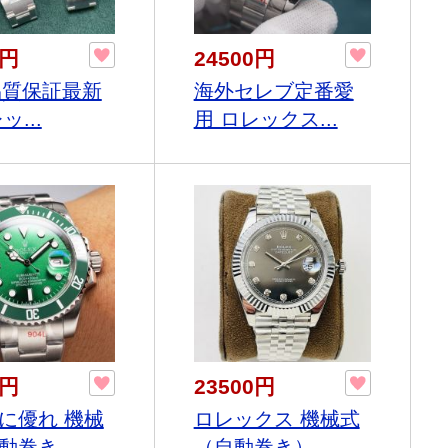
0円
24500円
4品質保証最新
海外セレブ定番愛
ッ...
用 ロレックス...
0円
23500円
に優れ 機械
ロレックス 機械式
巻き...
（自動巻き）...