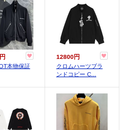
0円
12800円
HOT本物保証
クロムハーツブラ
ンドコピー C...