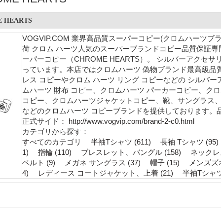
 HEARTS
VOGVIP.COM 業界高品質スーパーコピー(クロムハーツブ
荷 クロム ハーツ人気のスーパーブランドコピー品質保証
ーパーコピー（CHROME HEARTS）。 シルバーアク
っています。本店ではクロムハーツ 偽物ブランド最高級品
レス コピーやクロム ハーツ リング コピーなどの シルバ
ムハーツ 財布 コピー、クロムハーツ パーカーコピー、ク
コピー、クロムハーツジャケットコピー、靴、サングラス、ズボ
などのクロムハーツ コピーブランドを提供しております。
正式サイド：
http://www.vogvip.com/brand-2-c0.html
カテゴリから探す：
すべてのカテゴリ
半袖Tシャツ (611)
長袖 Tシャツ (95)
1)
指輪 (110)
ブレスレット、バングル (158)
ネックレス 
ベルト (9)
メガネ サングラス (37)
帽子 (15)
メンズズボ
4)
レディース コートジャケット、上着 (21)
半袖Tシャツ 