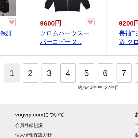
9600円
9200
物保証
クロムハーツスー
長袖T
パーコピー 2...
選 クロ
1
2
3
4
5
6
7
約2640件
中132件目
vogvip.comについて
会員登録協議
個人情報保護方針