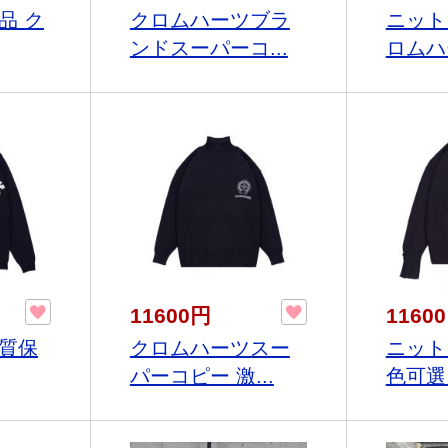
品 ク
クロムハーツブラ
ニット
ンドスーパーコ...
ロムハー
11600円
1160
品質保
クロムハーツスー
ニット
パーコピー 激...
色可選 