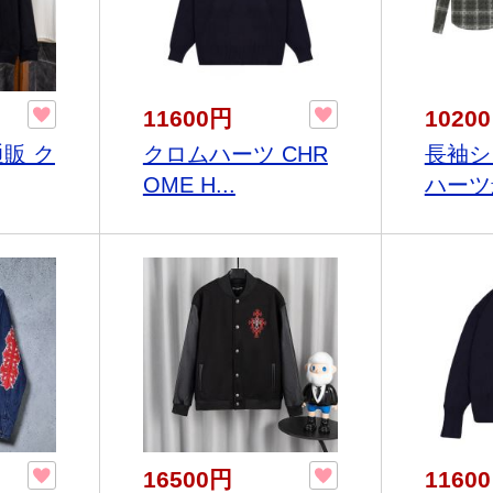
11600円
1020
通販 ク
クロムハーツ CHR
長袖シ
OME H...
ハーツ最
16500円
1160