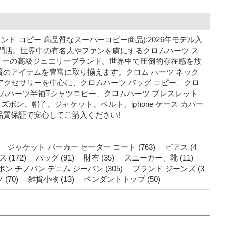
ランド コピー 高品質なスーパーコピー商品):2026年モデル入
専門店。世界中の有名人やファンを虜にするクロムハーツ ス
セサリーの高級ジュエリーブランド。世界中で圧倒的存在感を放
質のアイテムを豊富に取り揃えます。クロム ハーツ ネック
ーアクセサリーを中心に、クロムハーツ バッグ コピー、クロ
ロムハーツ半袖Tシャツコピー、クロムハーツ ブレスレット
ン、帽子、ジャケット、ベルト、iphone ケース カバー
品質保証で安心してご購入ください!
ジャケット パーカー セーター コート (763)
ピアス (4
(172)
バッグ (91)
財布 (35)
スニーカー、靴 (11)
ン チノパン デニム ジーパン (305)
ブランド ジーンズ (3
(70)
雑貨小物 (13)
ペンダントトップ (50)