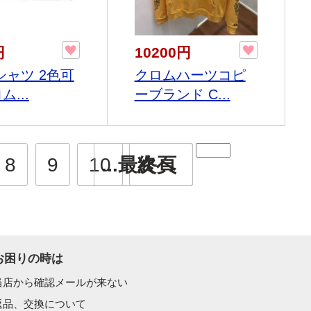
円
10200円
シャツ 2色可
クロムハーツコピ
ム...
ーブランド C...
8
9
10
...最終頁
次へ
お困りの時は
当店から確認メールが来ない
返品、交換について