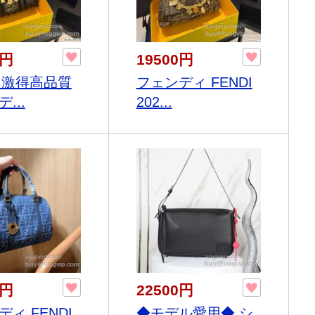
0円
19500円
6超激得高品質
フェンディ FENDI
...
202...
0円
22500円
ィ FENDI
◆モデル愛用◆ シ