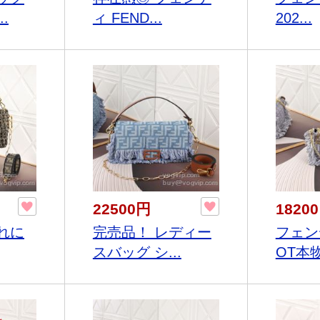
.
ィ FEND...
202...
22500円
1820
れに
完売品！ レディー
フェンデ
スバッグ シ...
OT本物.