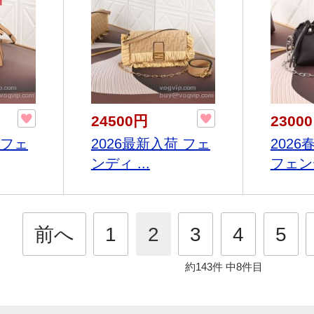
24500円
2300
 フェ
2026最新入荷 フェ
202
ンディ ...
フェンデ
前へ
1
2
3
4
5
約143件
中8件目