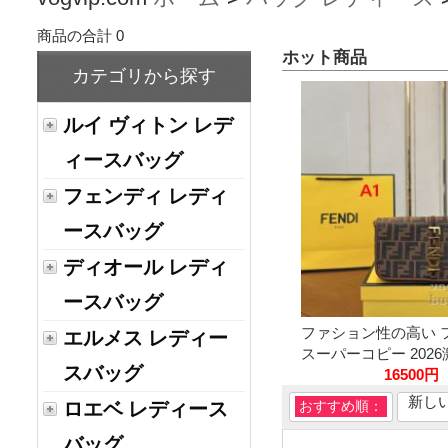
商品の合計 0
ホット商品
カテゴリから探す
ルイ ヴィトン レデ
ィースバッグ
フェンディ レディ
ースバッグ
ディオール レディ
ースバッグ
ファション性の高い 
エルメス レディー
スーパーコピー 2026激
スバッグ
16500円
新し
ロエベ レディース
おすすめ順：
バッグ