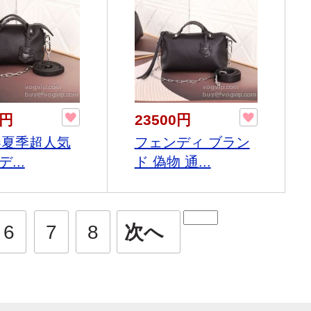
0円
23500円
6春夏季超人気
フェンディ ブラン
...
ド 偽物 通...
6
7
8
次へ