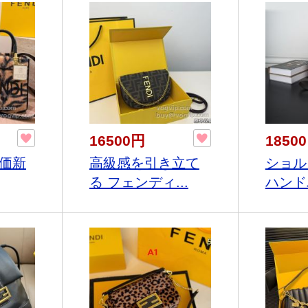
16500円
1850
特価新
高級感を引き立て
ショル
る フェンディ...
ハンドバ