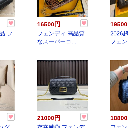
16500円
1950
品 フ
フェンディ 高品質
202
なスーパーコ...
フェンデ
21000円
1880
ッグ
存在感◎ フェンデ
フェンデ