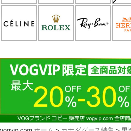
vogvip.com
ホーム
>
カナダグース特集
>
男