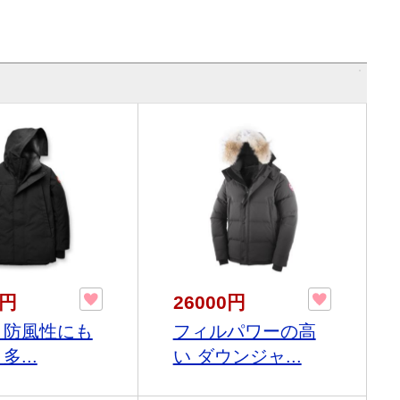
0円
26000円
 防風性にも
フィルパワーの高
多...
い ダウンジャ...