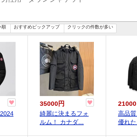
い順
おすすめピックアップ
クリックの件数が多い
35000円
2100
024
綺麗に決まるフォ
高品質
ルム！ カナダ...
優れた 