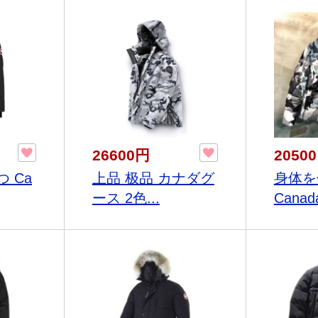
26600円
2050
 Ca
上品 极品 カナダグ
身体を
ース 2色...
Canada