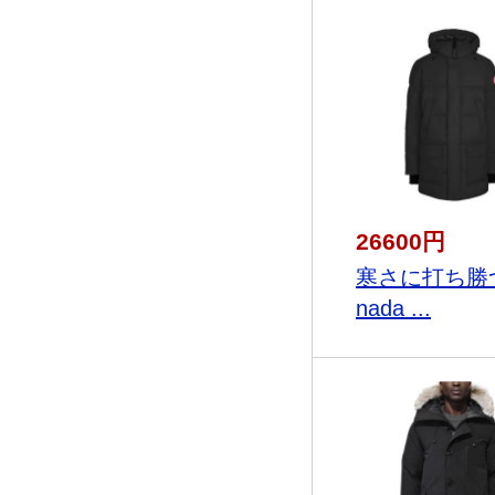
26600円
寒さに打ち勝つ
nada ...