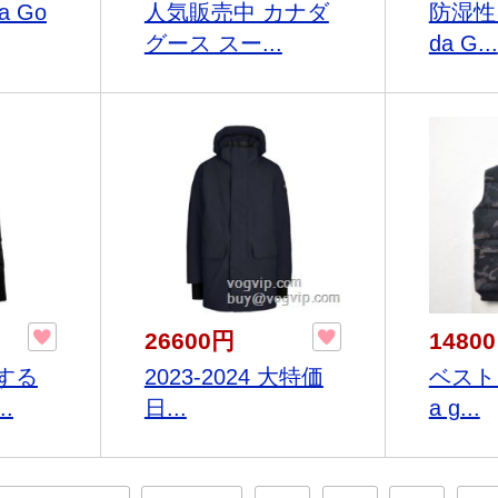
a Go
人気販売中 カナダ
防湿性
グース スー...
da G...
26600円
1480
する
2023-2024 大特価
ベスト 
.
日...
a g...