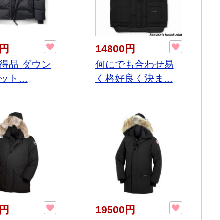
0円
14800円
得品 ダウン
何にでも合わせ易
ト...
く格好良く決ま...
0円
19500円