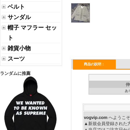
ベルト
サンダル
帽子 マフラー セッ
ト
雑貨小物
スーツ
商品の説明：
ランダムに推薦
伸
あ
vogvip.com
へ
▲新規会員登録された
▲当店ではご注文日か