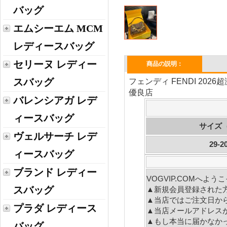
バッグ
エムシーエム MCM
レディースバッグ
セリーヌ レディー
商品の説明：
スバッグ
フェンディ FENDI 202
優良店
バレンシアガ レデ
ィースバッグ
サイズ
ヴェルサーチ レデ
29-2
ィースバッグ
ブランド レディー
VOGVIP.COMへよ
スバッグ
▲新規会員登録された
▲当店ではご注文日か
プラダ レディース
▲当店メールアドレス
▲もし本当に届かなか
バッグ