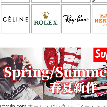
vogvip.com
ホーム
>
バッグ レディース
>
フ