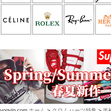
vogvip.com
ホーム
>
クロムハーツ特集
>
半