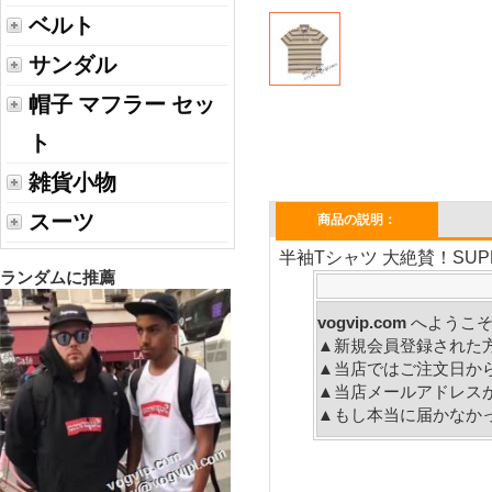
ベルト
サンダル
帽子 マフラー セッ
ト
雑貨小物
スーツ
商品の説明：
半袖Tシャツ 大絶賛！SUPREM
ランダムに推薦
vogvip.com
へ
▲新規会員登録された
▲当店ではご注文日か
▲当店メールアドレス
▲もし本当に届かなか