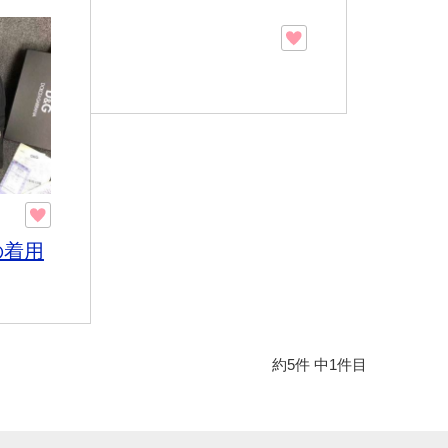
の着用
約5件
中1件目