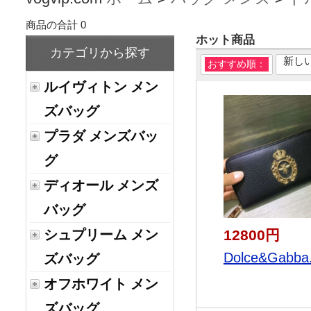
商品の合計 0
ホット商品
カテゴリから探す
新し
おすすめ順：
ルイヴィトン メン
ズバッグ
プラダ メンズバッ
グ
ディオール メンズ
バッグ
12800円
シュプリーム メン
Dolce&Gabba.
ズバッグ
オフホワイト メン
ズバッグ