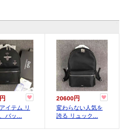
0円
20600円
アイテム リ
変わらない人気を
バッ...
誇る リュック...