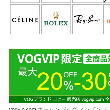
vogvip.com
ホーム
>
バッグ メンズ
>
ド