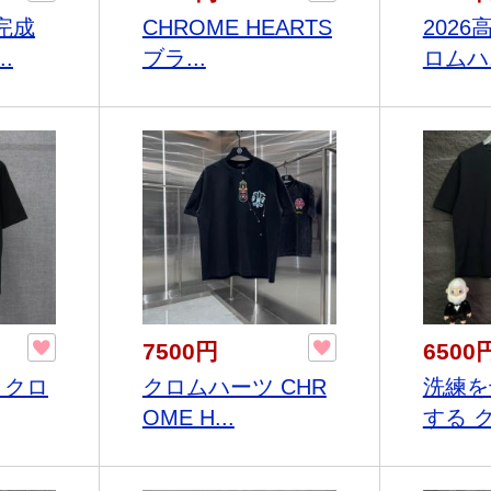
完成
CHROME HEARTS
2026
.
ブラ...
ロムハ.
7500円
6500
 クロ
クロムハーツ CHR
洗練を
OME H...
する ク