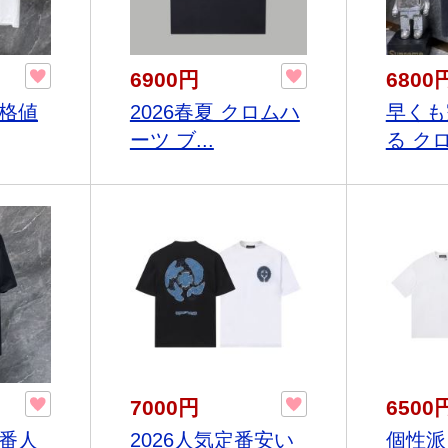
6900円
6800
破格値
2026春夏 クロムハ
早くも
ーツ ブ...
る クロ
7000円
6500
定番人
2026人気定番安い
個性派