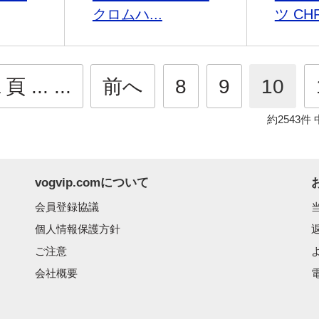
クロムハ...
ツ CHR
 ... ...
前へ
8
9
10
約2543件
vogvip.comについて
会員登録協議
個人情報保護方針
ご注意
会社概要
電