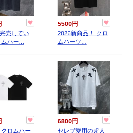
円
5500円
完売してい
2026新商品！ クロ
ムハー...
ムハーツ...
円
6800円
 クロムハー
セレブ愛用の超人