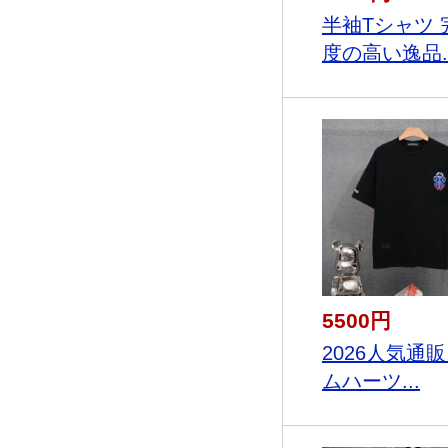
半袖Tシャツ 
度の高い逸品..
5500円
2026人気通販
ムハーツ...