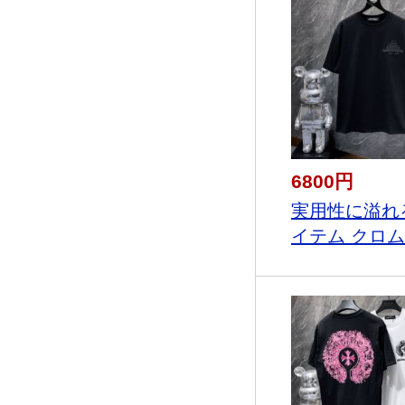
6800円
実用性に溢れ
イテム クロム.