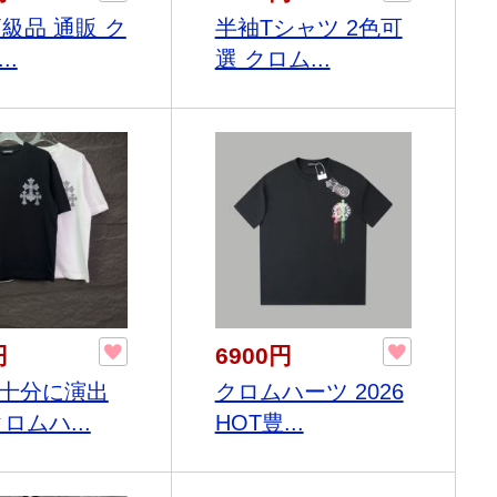
高級品 通販 ク
半袖Tシャツ 2色可
..
選 クロム...
円
6900円
十分に演出
クロムハーツ 2026
ロムハ...
HOT豊...