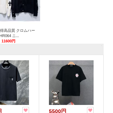
い得高品質 クロムハー
064 ニ...
11600円
円
5500円