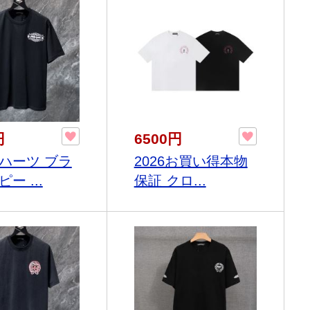
円
6500円
ハーツ ブラ
2026お買い得本物
ー ...
保証 クロ...