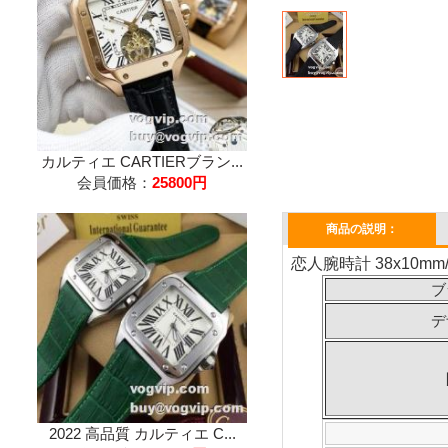
カルティエ CARTIERブラン...
会員価格：
25800円
商品の説明：
恋人腕時計 38x10m
ブ
デ
2022 高品質 カルティエ C...