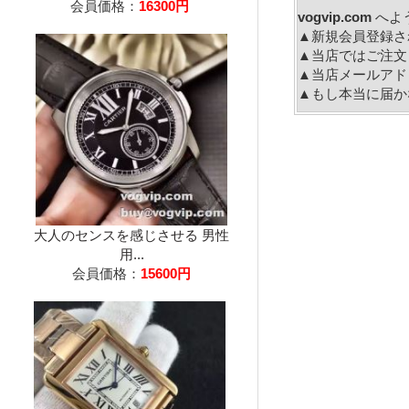
会員価格：
16300円
vogvip.com
へ
▲新規会員登録さ
▲当店ではご注文
▲当店メールアド
▲もし本当に届か
大人のセンスを感じさせる 男性
用...
会員価格：
15600円