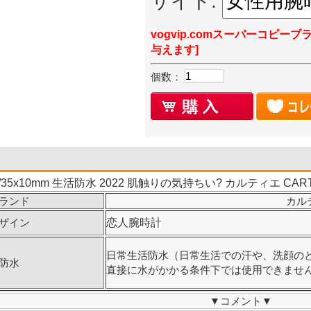
サイト:
vogvip.comスーパーコピーブ
与えます]
個数：
m/35x10mm 生活防水 2022 肌触りの気持ちい? カルティエ C
ランド
カルテ
ザイン
恋人腕時計
日常生活防水（日常生活での汗や、洗顔の
防水
直接に水がかかる条件下では使用できませ
▼
コメント
▼