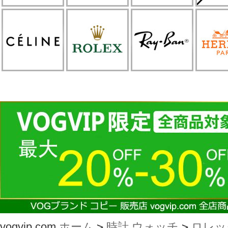
vogvip.com
ホーム
>
時計 ウォッチ
>
ロレック