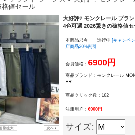
の破格値セール
大好評? モンクレール ブラン
4色可選 2026驚きの破格値
本商品只今 進行中
[キャンペン
店商品20%割引
6900円
会員価格：
商品ブランド：
モンクレール MON
ER
商品クリック数：
182
注册用户：
6900円
サイズ: