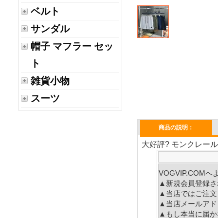
ベルト
サンダル
帽子 マフラー セッ
ト
雑貨小物
スーツ
商品の説明：
大好評? モンクレール
VOGVIP.CO
▲新規会員登録さ
▲当店ではご注文
▲当店メールアド
▲もし本当に届か