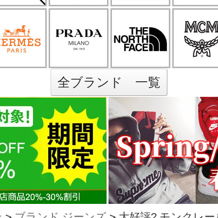
全ブランド 一覧
ン
>
ブランド ジーンズ
>
大好評? モンクレール