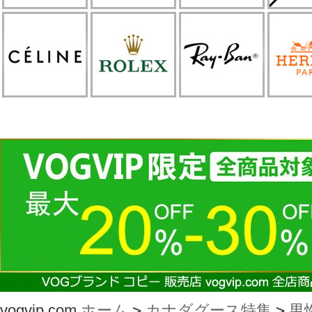
vogvip.com
ホーム
>
カナダグース特集
>
男