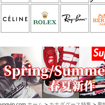
vogvip.com
ホーム
>
カナダグース特集
>
男