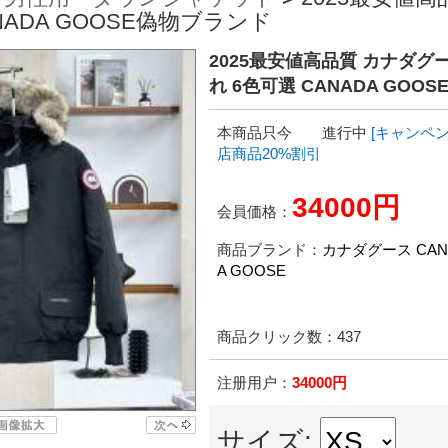
ADA GOOSE偽物ブランド
2025最安値高品質 カナダグー
れ 6色可選 CANADA GOO
本商品只今 進行中
[キャンペン
店商品20%割引
34000円
会員価格：
商品ブランド：
カナダグース CAN
A GOOSE
商品クリック数：
437
注册用户：
34000円
サイズ: