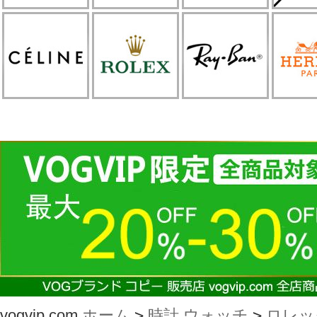
vogvip.com
ホーム
>
時計 ウォッチ
>
ロレック