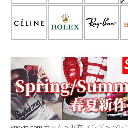
vogvip.com
ホーム
>
財布 メンズ
>
バレ