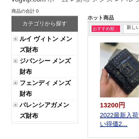
商品の合計 0
ホット商品
カテゴリから探す
新し
おすすめ順：
ルイ ヴィトン メン
ズ財布
ジバンシー メンズ
財布
フェンディ メンズ
財布
13200円
バレンシアガメン
2022最新入荷
ズ財布
い得価2...