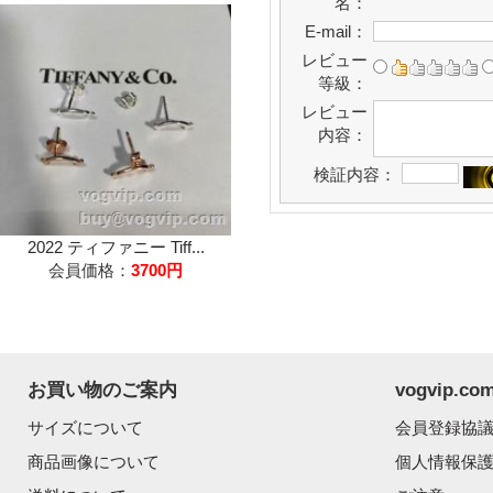
名：
E-mail：
レビュー
等級：
レビュー
内容：
検証内容：
2022 ティファニー Tiff...
会員価格：
3700円
お買い物のご案内
vogvip.
サイズについて
会員登録協
商品画像について
個人情報保