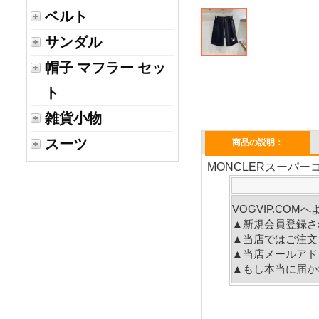
ベルト
サンダル
帽子 マフラー セッ
ト
雑貨小物
スーツ
商品の説明：
MONCLERスーパー
VOGVIP.CO
▲新規会員登録さ
▲当店ではご注文
▲当店メールアド
▲もし本当に届か