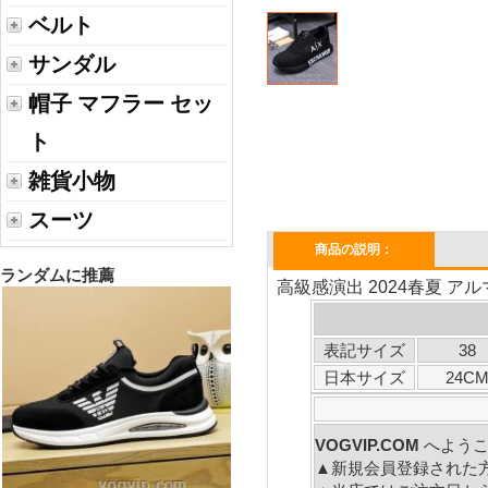
ベルト
サンダル
帽子 マフラー セッ
ト
雑貨小物
スーツ
商品の説明：
ランダムに推薦
高級感演出 2024春夏 ア
表記サイズ
38
日本サイズ
24C
VOGVIP.COM
へ
▲新規会員登録された