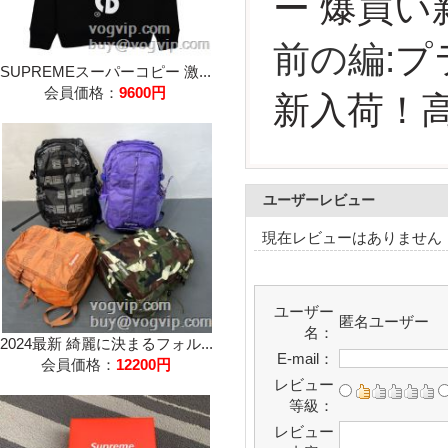
ー 爆買い
前の編:
プラ
SUPREMEスーパーコピー 激...
会員価格：
9600円
新入荷！高
ユーザーレビュー
現在レビューはありません
ユーザー
匿名ユーザー
名：
2024最新 綺麗に決まるフォル...
E-mail：
会員価格：
12200円
レビュー
等級：
レビュー