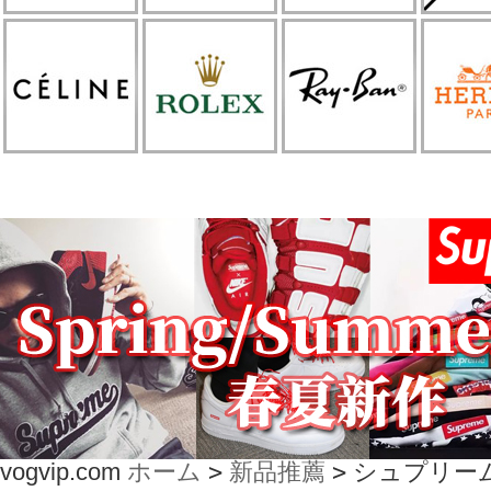
vogvip.com
ホーム
>
新品推薦
>
シュプリームブ