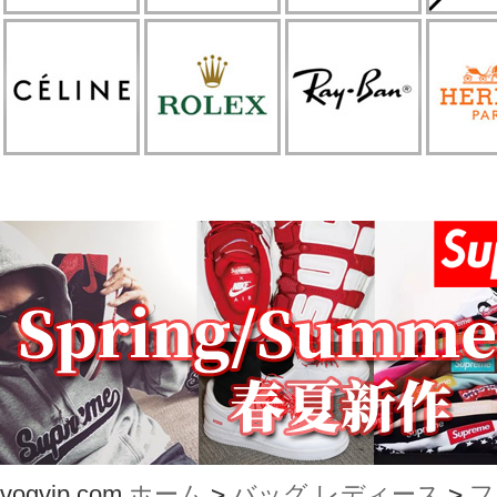
vogvip.com
ホーム
>
バッグ レディース
>
フ