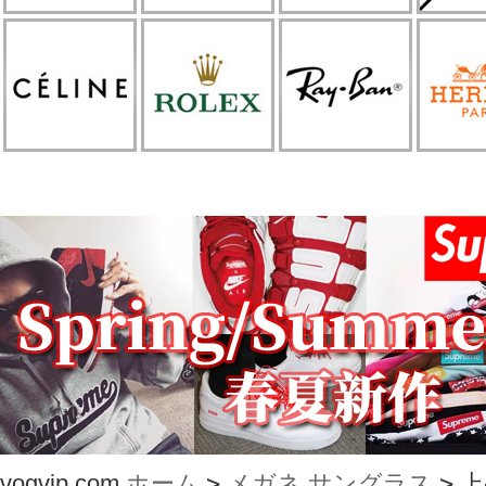
vogvip.com
ホーム
>
メガネ サングラス
>
上