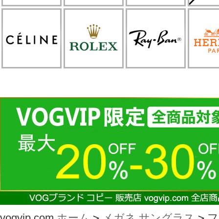
vogvip.com
ホーム
>
メガネ サングラス
>
フ