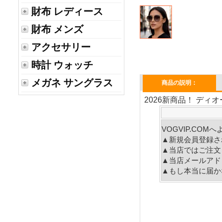
財布 レディース
財布 メンズ
アクセサリー
時計 ウォッチ
メガネ サングラス
商品の説明：
2026新商品！ ディ
VOGVIP.CO
▲新規会員登録さ
▲当店ではご注文
▲当店メールアド
▲もし本当に届か