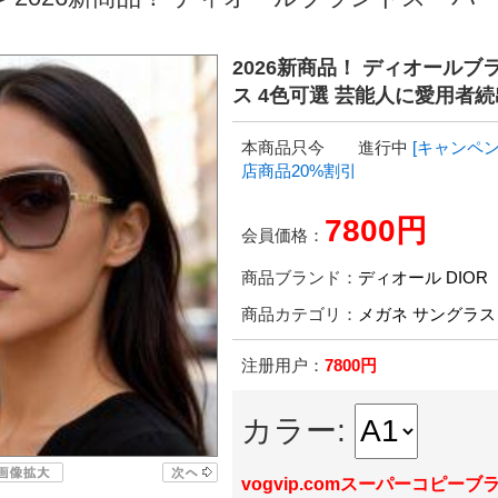
2026新商品！ ディオールブラ
ス 4色可選 芸能人に愛用者続
本商品只今 進行中
[キャンペン
店商品20%割引
7800円
会員価格：
商品ブランド：
ディオール DIOR
商品カテゴリ：
メガネ サングラス
注册用户：
7800円
カラー:
vogvip.comスーパーコピーブ